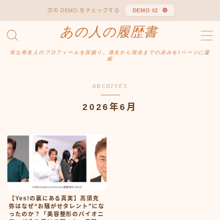
次の DEMO をチェックする
DEMO #2
あの人の履歴書
MENU
あの人の履歴書
旬な有名人のプロフィールを深掘り。過去から現在までの歩みを1ページに凝
プライバシーポリシー
縮
利用規約／特定商取引法に基づく表記
有料記事の決済完了ページ
ARCHIVES
運営者情報
2026年6月
【Yes!の裏にある真実】高須克
弥はなぜ“お騒がせタレント”にな
ったのか？「美容整形のパイオニ