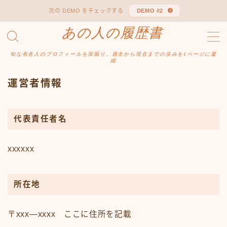
次の DEMO をチェックする
DEMO #2
あの人の履歴書
MENU
あの人の履歴書
旬な有名人のプロフィールを深掘り。過去から現在までの歩みを1ページに凝
プライバシーポリシー
縮
利用規約／特定商取引法に基づく表記
運営者情報
有料記事の決済完了ページ
運営者情報
代表責任者名
xxxxxx
所在地
〒xxx―xxxx ここに住所を記載