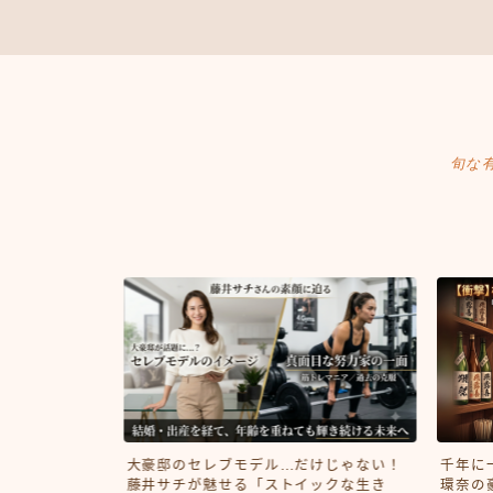
旬な
でとうござい
大豪邸のセレブモデル…だけじゃない！
千年に
板倉滉選手。
藤井サチが魅せる「ストイックな生き
環奈の