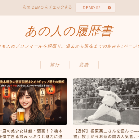
次の DEMO をチェックする
DEMO #2
あの人の履歴書
有名人のプロフィールを深掘り。過去から現在までの歩みを1ページ
旅行
芸能
一度の美少女は超・酒豪！？橋本
【追悼】板東英二さんを偲んで―
豪快すぎる飲みっぷりと魅力に迫
物」投手からお茶の間の人気者、