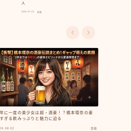
人
みました。
2026.07.23
2026.07.15
芸能
芸能
年に一度の美少女は超・酒豪！？橋本環奈の豪
すぎる飲みっぷりと魅力に迫る
26.08.02
芸能