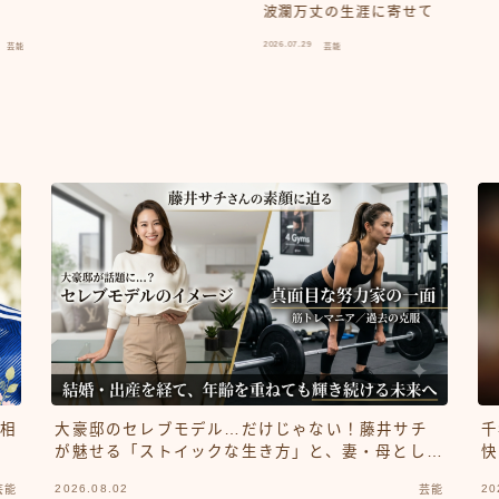
波瀾万丈の生涯に寄せて
2026.07.29
芸能
芸能
お相
大豪邸のセレブモデル…だけじゃない！藤井サチ
千
が魅せる「ストイックな生き方」と、妻・母として
快
の新しい一歩
2026.08.02
20
芸能
芸能