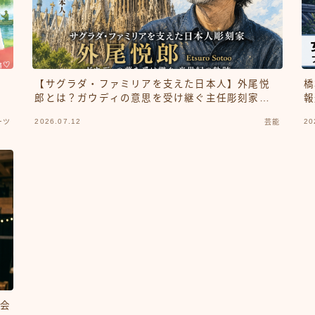
ら
【サグラダ・ファミリアを支えた日本人】外尾悦
橋
き
郎とは？ガウディの意思を受け継ぐ主任彫刻家の
報
半生と現在
2026.07.12
20
ーツ
芸能
、会