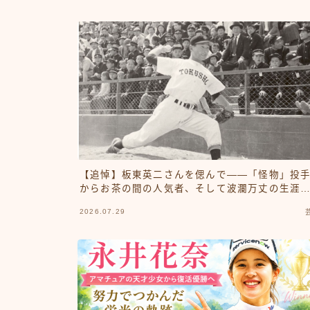
【追悼】板東英二さんを偲んで――「怪物」投
からお茶の間の人気者、そして波瀾万丈の生涯
寄せて
2026.07.29