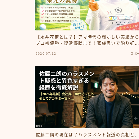
【永井花奈とは？】アマ時代の輝かしい実績か
プロ初優勝・復活優勝まで！家族思いで釣り好
な素顔も紹介
2026.07.12
スポ
佐藤二朗の現在は？ハラスメント報道の真相と