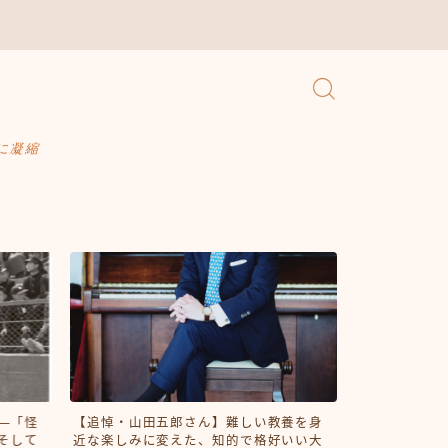
に凝縮
―「怪
【追悼・山田五郎さん】難しい教養を身
福岡県政の「
そして
近な楽しみに変えた、知的で格好いい大
のような政治