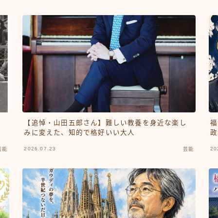
福
手
【追悼・山田五郎さん】難しい教養を身近な楽し
政
に
みに変えた、知的で格好いい大人
2026.07.23
20
芸能
芸能