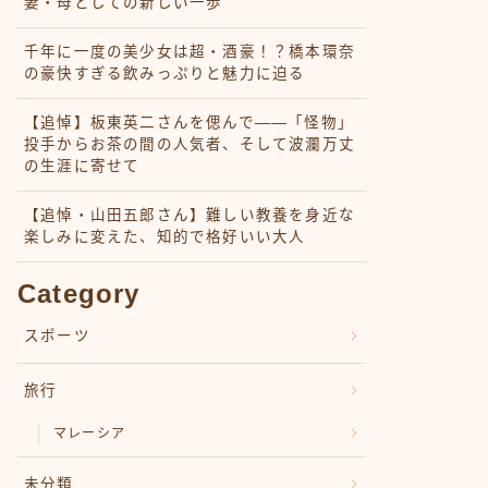
妻・母としての新しい一歩
千年に一度の美少女は超・酒豪！？橋本環奈
の豪快すぎる飲みっぷりと魅力に迫る
【追悼】板東英二さんを偲んで――「怪物」
投手からお茶の間の人気者、そして波瀾万丈
の生涯に寄せて
【追悼・山田五郎さん】難しい教養を身近な
楽しみに変えた、知的で格好いい大人
Category
スポーツ
旅行
マレーシア
未分類