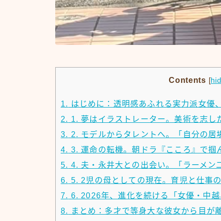
Contents
[
hi
1.
はじめに：透明感あふれる実力派女優
2.
1. 夢はイラストレーター。美術を志
3.
2. モデルからタレントへ。「自分の
4.
3. 運命の転機。朝ドラ『こころ』で
5.
4. 夫・永井大との出会い。「ラーメ
6.
5. 2児の母としての現在。育児と仕事
7.
6. 2026年、進化を続ける「女優・中
8.
まとめ：多才で等身大な彼女から目が