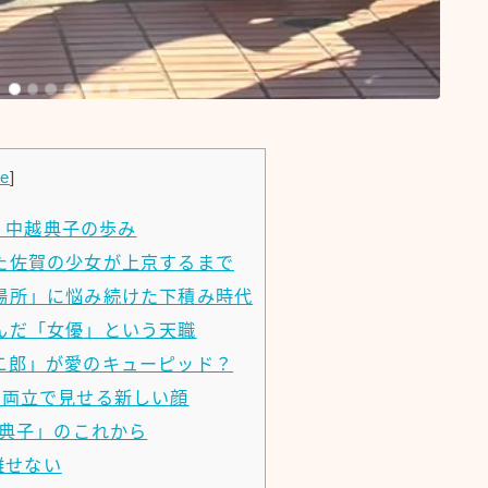
de
]
、中越典子の歩み
した佐賀の少女が上京するまで
居場所」に悩み続けた下積み時代
掴んだ「女優」という天職
ン二郎」が愛のキューピッド？
の両立で見せる新しい顔
越典子」のこれから
離せない