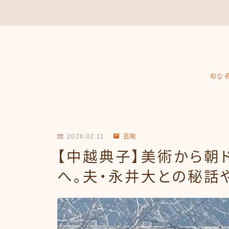
旬な
2026.02.11
芸能
【中越典子】美術から朝
へ。夫・永井大との秘話