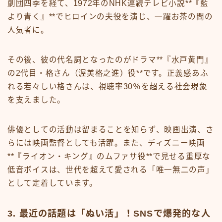
劇団四季を経て、1972年のNHK連続テレビ小説**『藍
より青く』**でヒロインの夫役を演じ、一躍お茶の間の
人気者に。
その後、彼の代名詞となったのがドラマ**『水戸黄門』
の2代目・格さん（渥美格之進）役**です。正義感あふ
れる若々しい格さんは、視聴率30％を超える社会現象
を支えました。
俳優としての活動は留まることを知らず、映画出演、さ
らには映画監督としても活躍。また、ディズニー映画
**『ライオン・キング』のムファサ役**で見せる重厚な
低音ボイスは、世代を超えて愛される「唯一無二の声」
として定着しています。
3. 最近の話題は「ぬい活」！SNSで爆発的な人