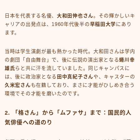
日本を代表する名優、
大和田伸也さん
。その輝かしいキ
ャリアの出発点は、1960年代後半の
早稲田大学
にあり
ます。
当時は学生演劇が最も熱かった時代。大和田さんは学内
の劇団「自由舞台」で、後に伝説の演出家となる
蜷川幸
雄氏
らと共に汗を流していました。同じキャンパスに
は、後に政治家となる
田中真紀子さん
や、キャスターの
久米宏さん
も在籍しており、まさに才能がひしめき合う
環境でその才能を磨いたのです。
2. 「格さん」から「ムファサ」まで：国民的人
気俳優への道のり