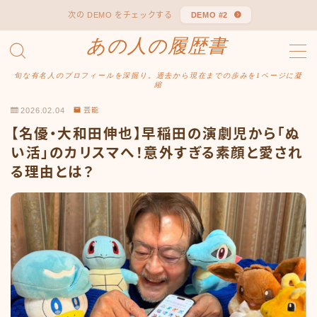
次の DEMO をチェックする
DEMO #2
あの人の履歴書
MENU
あの人の履歴書
旬な有名人のプロフィールを深掘り。過去から現在までの歩みを1ページに凝
プライバシーポリシー
縮
利用規約／特定商取引法に基づく表記
2026.02.04
芸能
有料記事の決済完了ページ
【名優・大和田伸也】早稲田の演劇児から「ぬ
運営者情報
い活」のカリスマへ！意外すぎる素顔と愛され
る理由とは？