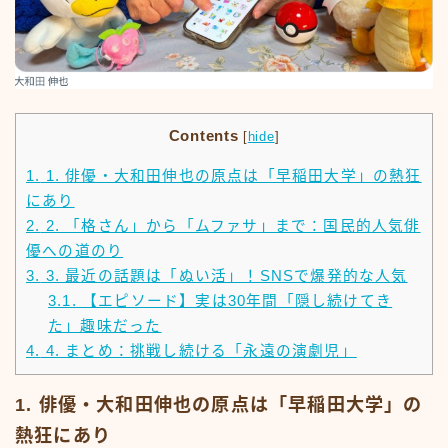
Contents
[
hide
]
1.
1. 俳優・大和田伸也の原点は「早稲田大学」の熱狂
にあり
2.
2. 「格さん」から「ムファサ」まで：国民的人気俳
優への道のり
3.
3. 最近の話題は「ぬい活」！SNSで爆発的な人気
3.1.
【エピソード】実は30年間「隠し続けてき
た」趣味だった
4.
4. まとめ：挑戦し続ける「永遠の演劇児」
1. 俳優・大和田伸也の原点は「早稲田大学」の
熱狂にあり