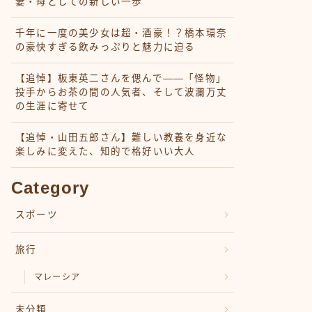
妻・母としての新しい一歩
千年に一度の美少女は超・酒豪！？橋本環奈
の豪快すぎる飲みっぷりと魅力に迫る
【追悼】板東英二さんを偲んで――「怪物」
投手からお茶の間の人気者、そして波瀾万丈
の生涯に寄せて
【追悼・山田五郎さん】難しい教養を身近な
楽しみに変えた、知的で格好いい大人
Category
スポーツ
旅行
マレーシア
未分類