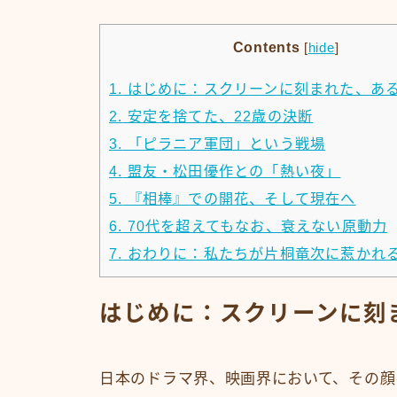
Contents
[
hide
]
1.
はじめに：スクリーンに刻まれた、あ
2.
安定を捨てた、22歳の決断
3.
「ピラニア軍団」という戦場
4.
盟友・松田優作との「熱い夜」
5.
『相棒』での開花、そして現在へ
6.
70代を超えてもなお、衰えない原動力
7.
おわりに：私たちが片桐竜次に惹かれ
はじめに：スクリーンに刻
日本のドラマ界、映画界において、その顔