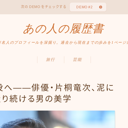
次の DEMO をチェックする
DEMO #2
あの人の履歴書
有名人のプロフィールを深掘り。過去から現在までの歩みを1ページ
旅行
芸能
役へ――俳優・片桐竜次、泥に
走り続ける男の美学