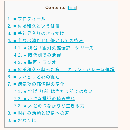
Contents
[
hide
]
1.
■ プロフィール
2.
■ 佐藤和久という俳優
3.
■ 芸能界入りのきっかけ
4.
■ 主な出演作と俳優としての強み
4.1.
● 舞台「銀河英雄伝説」シリーズ
4.2.
● 時代劇での活躍
4.3.
● 映画・ラジオ
5.
■ 佐藤和久を襲った病 ― ギラン・バレー症候群
6.
■ リハビリと心の復活
7.
■ 病気後の価値観の変化
7.1.
● “当たり前”は当たり前ではない
7.2.
● 小さな挑戦の積み重ね
7.3.
● 人とのつながりが生きる力
8.
■ 現在の活動と復帰への道
9.
■ おわりに