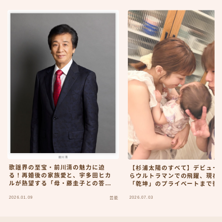
歌謡界の至宝・前川清の魅力に迫
【杉浦太陽のすべて】デビュー
る！再婚後の家族愛と、宇多田ヒカ
らウルトラマンでの飛躍、現在
ルが熱望する「母・藤圭子との答え
「乾坤」のプライベートまで徹
合わせ」
剖！
2026.01.09
2026.07.03
芸能