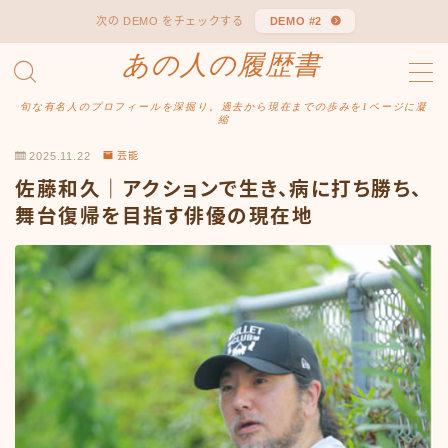
次の DEMO をチェックする
DEMO #2
あの人の履歴書
MENU
あの人の履歴書
旬な有名人のプロフィールを深掘り。過去から現在までの歩みを1ページに凝
プライバシーポリシー
縮
利用規約／特定商取引法に基づく表記
2025.11.22
芸能
有料記事の決済完了ページ
佐藤和久｜アクションで生き、病に打ち勝ち、
運営者情報
舞台復帰を目指す俳優の現在地