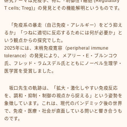
研究テーマは免疫学、特に「制御性T細胞 (Regulatory
T cells; Treg)」の発見とその機能解明というものです。
「免疫系の暴走（自己免疫・アレルギー）をどう抑え
るか」「つねに適切に反応するためには何が必要か」と
いう観点からの探究でした。
2025年には、末梢免疫寛容（peripheral immune
tolerance）の発見により、メアリー・E・ブルンコウ
氏、フレッド・ラムスデル氏とともにノーベル生理学・
医学賞を受賞しました。
坂口先生の軌跡は、「拡大・激化しやすい免疫反応
を、調和・抑制・制御の視点から捉える」という姿勢を
象徴しています。これは、現代のパンデミック後の世界
で、免疫・医療・社会が直面している問いと響き合うも
のです。