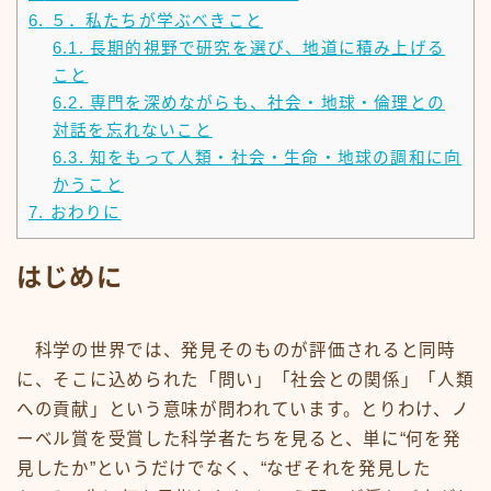
6.
５．私たちが学ぶべきこと
6.1.
長期的視野で研究を選び、地道に積み上げる
こと
6.2.
専門を深めながらも、社会・地球・倫理との
対話を忘れないこと
6.3.
知をもって人類・社会・生命・地球の調和に向
かうこと
7.
おわりに
はじめに
科学の世界では、発見そのものが評価されると同時
に、そこに込められた「問い」「社会との関係」「人類
への貢献」という意味が問われています。とりわけ、ノ
ーベル賞を受賞した科学者たちを見ると、単に“何を発
見したか”というだけでなく、“なぜそれを発見した