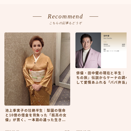
Recommend
こちらの記事もどうぞ
俳優・田中健の現在と半生｜『
ちの旅』伝説からケーナの調べ
して愛情あふれる「パパ弁当」
池上季実子の壮絶半生｜梨園の宿命
と10億の借金を背負った「孤高の女
優」が貫く、一本筋の通った生き様
とは？