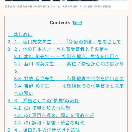
Contents
[
hide
]
1.
はじめに
2.
１．坂口志文先生 —— 「免疫の調和」をめざして
3.
２．他の日本人ノーベル賞受賞者とその精神
3.1.
本庶 佑先生 —— 抑制を解き、免疫を応用へ
3.2.
益川 敏英先生 —— 素粒子物理から知の広がり
を
3.3.
野依 良治先生 —— 有機触媒で化学を問い直す
3.4.
吉野 彰先生 —— 地球規模での化学技術と未来
への問い
4.
３．系譜としての“精神”の流れ
4.1.
(1) 復興と知の再生期
4.2.
(2) 専門を極め、問いを深める期
4.3.
(3) 調和・制御・統合の時代
5.
４．坂口先生の位置づけと意味