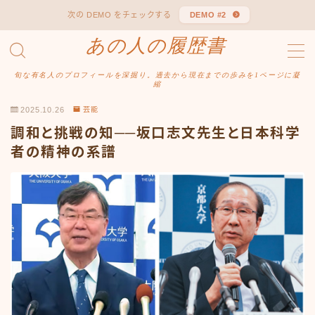
次の DEMO をチェックする
DEMO #2
あの人の履歴書
MENU
あの人の履歴書
旬な有名人のプロフィールを深掘り。過去から現在までの歩みを1ページに凝
プライバシーポリシー
縮
利用規約／特定商取引法に基づく表記
2025.10.26
芸能
有料記事の決済完了ページ
調和と挑戦の知──坂口志文先生と日本科学
運営者情報
者の精神の系譜