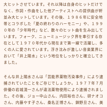
大ヒットさせています。それ以降は自身のヒットだけで
なく、作詞・作曲をした他アーティストへの提供曲が軒
並み大ヒットしています。その後、１９８６年に安全地
帯とコラボした「夏の終わりのハーモニー」や、１９９
０年の「少年時代」など、数々のヒット曲を生み出して
います。フォーク、ニューミュージック界を牽引する存
在として１９７０年代から現在まで第一線で活躍し、多
くの人に愛されています。浮き沈みが激しい音楽業界に
おいて「井上陽水」という地位をしっかりと確立してき
ました。
そんな井上陽水さんは「芸能界薬物汚染事件」により逮
捕されていたことをご存じでしょうか。１９７７年７月
俳優の岩城滉一さんが違法薬物使用により逮捕されまし
た。その後、ジョー中山さん、内田裕也さん、研ナオコ
さん、内藤やす子さん、桑名正博さん、錦野旦さん、美