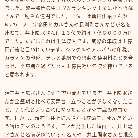
ました。歌手部門の生涯収入ランキング１位は小室哲哉
さんで、約９６億円でした。上位には桑田佳祐さんや
B’zの二人、宇多田ヒカルさんや長渕剛さんなどが名を
連ねて、井上陽水さんは１３位で約４７億６０００万円
でした。ただしこれは生涯収入です。実際の年収は１億
円前後と言われています。シングルやアルバムの印税、
カラオケの印税、テレビ番組での楽曲の使用料などを合
わせ、全盛期を過ぎた今も１億円近い年収を稼いでいる
と思われます。
現在井上陽水さんに死亡説が流れています。井上陽水さ
んが全盛期と比べて表舞台に立つことが少なくなったこ
と、７０代という高齢になったことが死亡説の理由で
す。しかし、現在も井上陽水さんは在命で、死んだとい
う噂はデマのようです。デマが発生した理由に、井上陽
水さんと名前が似ている有名人や、井上陽水さんと親交