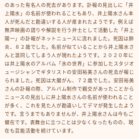
のあった有名人の死去があります。訃報の見出しに「井
上陽水」の名前が使われることもあり、井上陽水さん本
人が死んだと勘違いする人が産まれたようです。例えば
無声映画の語りや解説を行う弁士として活動した「井上
陽一」の訃報がネットニュースに流れました。死因は肺
炎、８２歳でした。名前が似ていることから井上陽水さ
んと混同してしまう人が現れたようです。２０２０年に
は井上陽水のアルバム「氷の世界」に参加したスタジオ
ュージシャンでギタリストの安田裕美さんの死去が報じ
られました。死因は大腸がん、７２歳でした。安田裕美
さんの訃報の際、アルバム制作で親交があったことから
ニュースの見出しに井上陽水さんの名前が使われること
が多く、これを見た人が勘違いしてデマが発生したよう
です。言うまでもありませんが、井上陽水さんは今もご
健在です。表舞台に立つことは少なくなったものの、現
在も芸能活動を続けています。