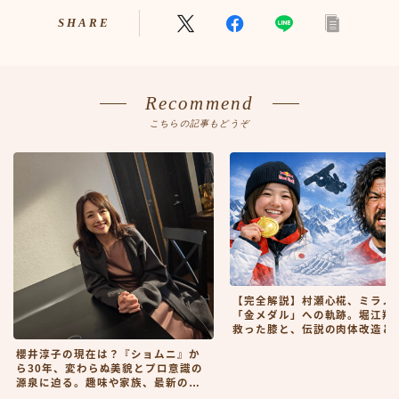
SHARE
Recommend
こちらの記事もどうぞ
【完全解説】村瀬心椛、ミラノ
「金メダル」への軌跡。堀江翔
救った膝と、伝説の肉体改造と
櫻井淳子の現在は？『ショムニ』か
ら30年、変わらぬ美貌とプロ意識の
源泉に迫る。趣味や家族、最新の活
動まで徹底解説！