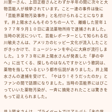
川憲一さん、上田正樹さんとわずか半年の間に次々と大
物芸能人が検挙されています。こと一連の事件は後に
「芸能界薬物汚染事件」と名付けられることになりま
す。井上陽水さんもそのうちの一人で、離婚した翌年１
９７７年９月１０日に違法薬物所持で逮捕されました。
当時の状況について、芸能レポーターとして知られる石
川敏夫さんは、アメリカのヒッピー文化が流入したこと
がきっかけで、ミュージシャンを中心に大麻が流行しま
した。１９７３年に井上陽水さんが発表した「夢の中
へ」に出てくる、探しものはなんですかという歌詞は、
薬物を指しているという都市伝説がありました。井上陽
水さんの逮捕を受けて、「やはり！そうだったのか」と
ファンの間で話題になりました。当時の芸能界にはびこ
っていいた薬物汚染が、一斉に摘発されたことは驚きを
もって迎えられました。
井上陽水さんは、プライベートではアルバム「氷の世