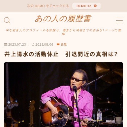
次の DEMO をチェックする
DEMO #2
あの人の履歴書
MENU
あの人の履歴書
旬な有名人のプロフィールを深掘り。過去から現在までの歩みを1ページに凝
プライバシーポリシー
縮
利用規約／特定商取引法に基づく表記
2023.07.23
2023.08.06
芸能
有料記事の決済完了ページ
井上陽水の活動休止 引退間近の真相は？
運営者情報