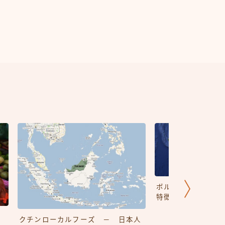
ボルネオ島の地質学
特徴
クチンローカルフーズ － 日本人