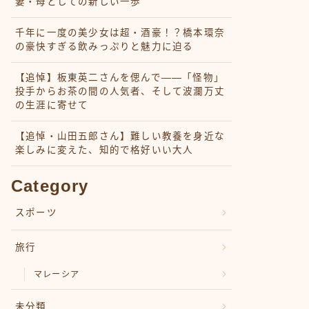
妻・母としての新しい一歩
千年に一度の美少女は超・酒豪！？橋本環奈
の豪快すぎる飲みっぷりと魅力に迫る
【追悼】板東英二さんを偲んで――「怪物」
投手からお茶の間の人気者、そして波瀾万丈
の生涯に寄せて
【追悼・山田五郎さん】難しい教養を身近な
楽しみに変えた、知的で格好いい大人
Category
スポーツ
旅行
マレーシア
未分類