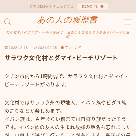
次の DEMO をチェックする
DEMO #2
あの人の履歴書
MENU
あの人の履歴書
旬な有名人のプロフィールを深掘り。過去から現在までの歩みを1ページに凝
プライバシーポリシー
縮
利用規約／特定商取引法に基づく表記
2022.12.18
2024.02.25
マレーシア
有料記事の決済完了ページ
サラワク文化村とダマイ・ビーチリゾート
運営者情報
クチン市内から1時間弱で、サラワク文化村とダマイ・
ビーチリゾートがあります。
文化村ではサラワク州の現地人、イバン族やビダユ族
の踊りなどが楽しめます。
イバン族は、百年ぐらい前までは首狩り族だったそう
です。イバン族の友人の生まれ故郷の地名も忘れました
が、山奥まで遊びに行ったことがあります。高床式の長